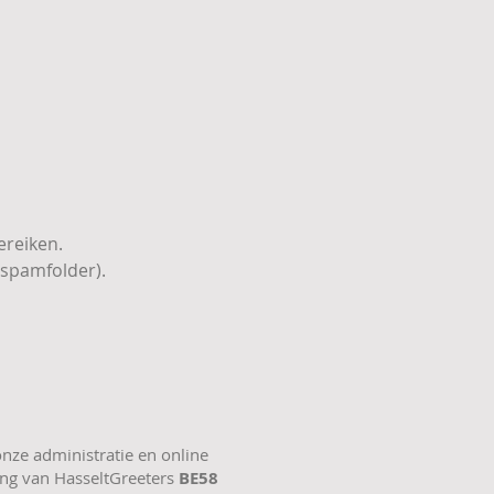
ereiken.
 spamfolder).
 onze administratie en online
ning van HasseltGreeters
BE58