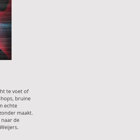
t te voet of
 shops, bruine
n echte
jzonder maakt.
 naar de
Weijers.