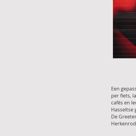
Een gepass
per fiets, 
cafés en l
Hasseltse 
De Greeter
Herkenrode