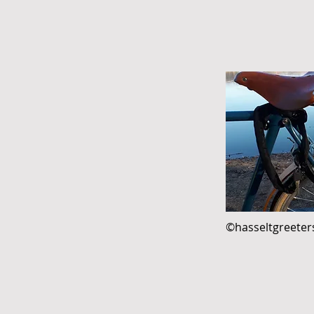
©hasseltgreeter