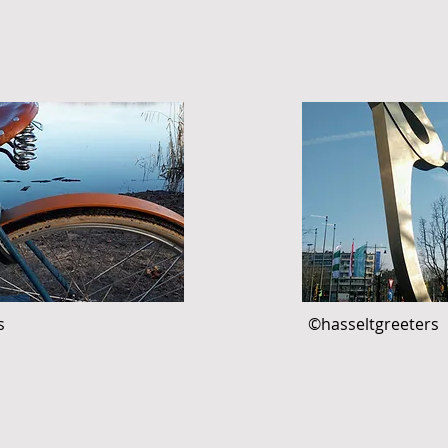
s
©hasseltgreeters